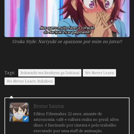
Uruka Style: Nariyuki se apaixone por mim no jutsu!!
Tags:
Bokutachi wa Benkyou ga Dekinai
We Never Learn
We Never Learn: Bokuben
Breno Santos
Editor, Filmmaker, 22 anos, amante de
astronomia, café e cultura otaku no geral; além
disso, é fascinado por cinema e pelo trabalho
executado por uma staff de animação.