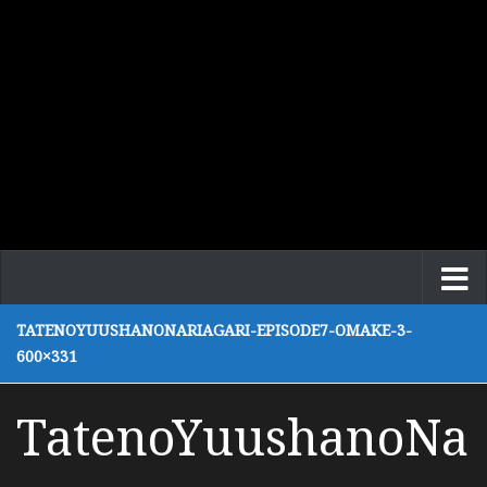
TATENOYUUSHANONARIAGARI-EPISODE7-OMAKE-3-
600×331
TatenoYuushanoNa