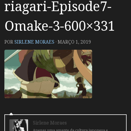
riagari-Episode7-
Omake-3-600×331
POR
SIRLENE MORAES
·
MARÇO 1, 2019
Sirlene Moraes
Apenas uma amante da cultura japonesa e