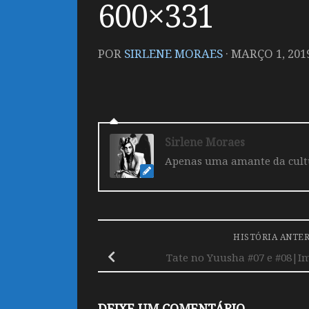
600×331
POR
SIRLENE MORAES
·
MARÇO 1, 201
Sirlene Moraes
Apenas uma amante da cultur
HISTÓRIA ANTE
Tate no Yuusha #07 e #08|I
DEIXE UM COMENTÁRIO