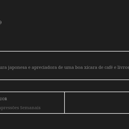
9
a japonesa e apreciadora de uma boa xícara de café e livros
RIOR
mpressões Semanais