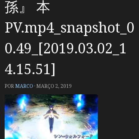
孫』 本
PV.mp4_snapshot_0
0.49_[2019.03.02_1
4.15.51]
POR
MARCO
·
MARÇO 2, 2019