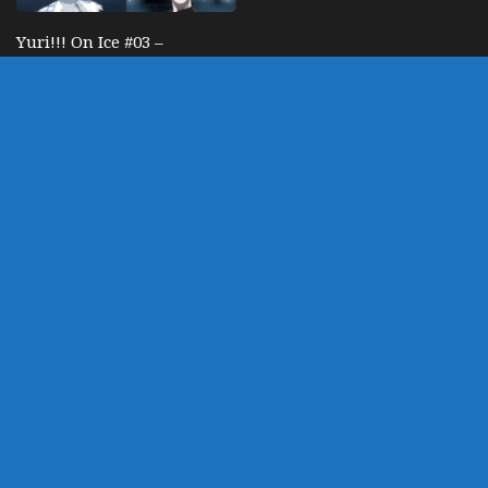
Yuri!!! On Ice #03 –
Impressões Semanais
OUTUBRO 21, 2016
DEIXE UM COMENTÁRIO
Você precisa fazer o
login
para publicar um
comentário.
customizado por Marco
Powered by
- Designed with
Hueman Pro