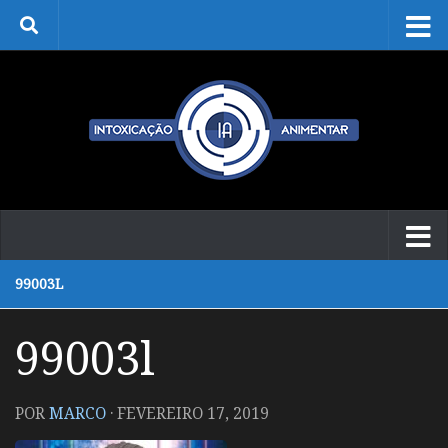
Skip to content
99003L
99003l
POR
MARCO
·
FEVEREIRO 17, 2019