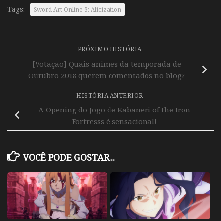
Tags:
Sword Art Online 3: Alicization
PRÓXIMO HISTÓRIA
[Votação] Quais animes da temporada de
Outubro 2018 querem comentados no blog?
HISTÓRIA ANTERIOR
A Opening do Jogo de Kabaneri of the Iron
Fortresss é sensacional!
VOCÊ PODE GOSTAR...