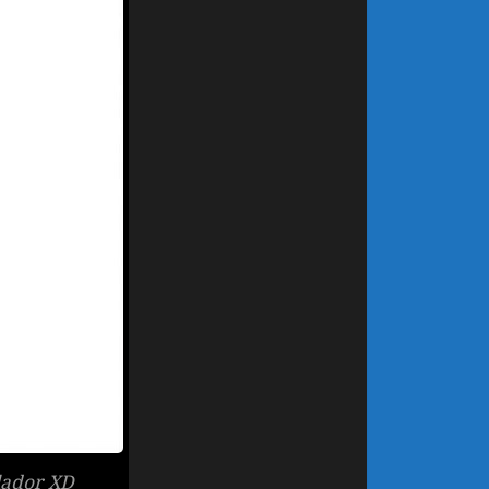
lador XD