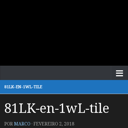
81LK-EN-1WL-TILE
81LK-en-1wL-tile
POR
MARCO
·
FEVEREIRO 2, 2018