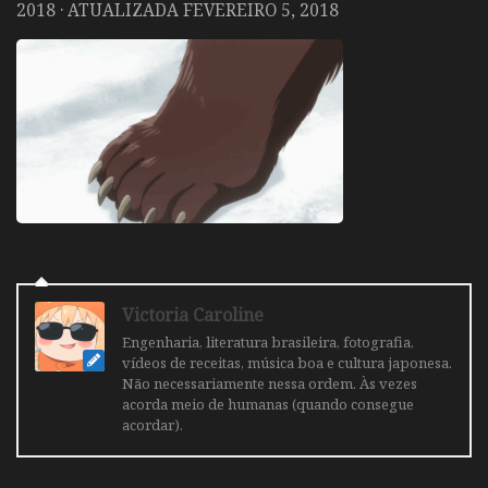
2018
· ATUALIZADA
FEVEREIRO 5, 2018
Victoria Caroline
Engenharia, literatura brasileira, fotografia,
vídeos de receitas, música boa e cultura japonesa.
Não necessariamente nessa ordem. Às vezes
acorda meio de humanas (quando consegue
acordar).