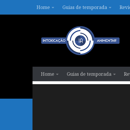
Home
Guias de temporada
Revi
Skip to content
Home
Guias de temporada
Re