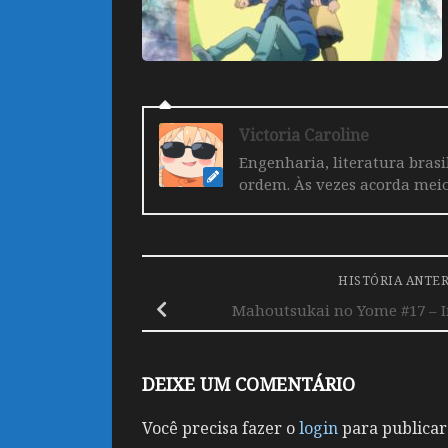
Victoria Caroline
Engenharia, literatura brasi
ordem. Às vezes acorda mei
HISTÓRIA ANTE
Mahoutsukai no Yome #17 – 
DEIXE UM COMENTÁRIO
Você precisa fazer o
login
para publicar