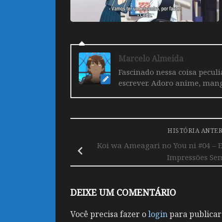
Marcelo Almeida
Fascinado nessa coisa pecul
escrever. Adoro anime, mang
HISTÓRIA ANTE
Koi wa Ameagari no You ni #04 – 
Impressões Se
DEIXE UM COMENTÁRIO
Você precisa fazer o
login
para publicar