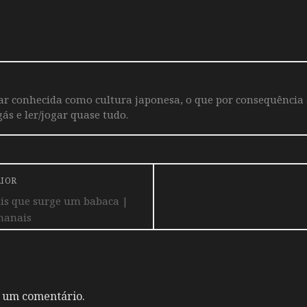
iar conhecida como cultura japonesa, o que por consequência
ás e ler/jogar quase tudo.
RIOR
Eis que surge um babaca |
manais
 um comentário.