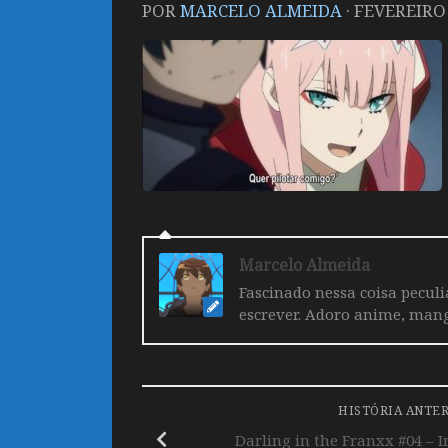
POR
MARCELO ALMEIDA
·
FEVEREIRO 
Marcelo Almeida
Fascinado nessa coisa pecul
escrever. Adoro anime, mang
HISTÓRIA ANTE
Darling in the Franxx #04 –