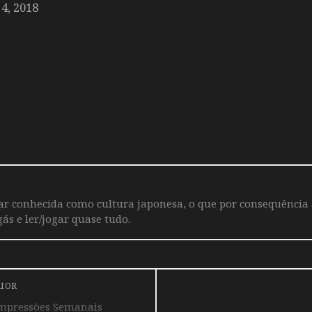
4, 2018
iar conhecida como cultura japonesa, o que por consequência
ás e ler/jogar quase tudo.
RIOR
 Impressões Semanais