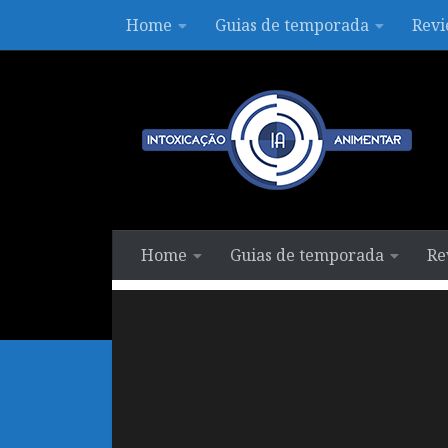
Home
Guias de temporada
Revi
Skip to content
Home
Guias de temporada
Re