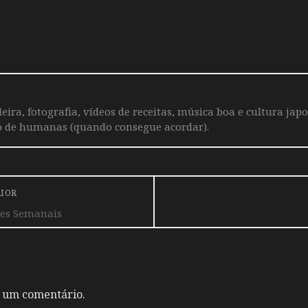
leira, fotografia, vídeos de receitas, música boa e cultura j
o de humanas (quando consegue acordar).
RIOR
ões Semanais
 um comentário.