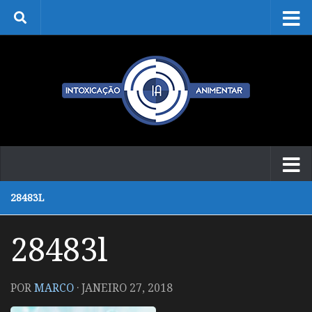
Skip to content
28483L
28483l
POR
MARCO
·
JANEIRO 27, 2018