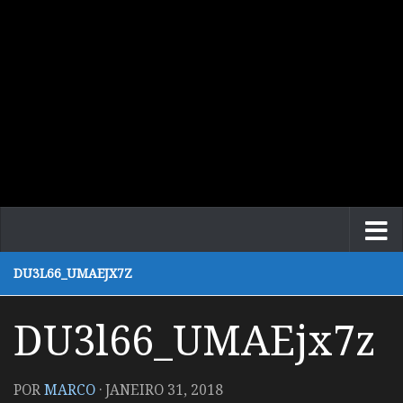
DU3L66_UMAEJX7Z
DU3l66_UMAEjx7z
POR
MARCO
·
JANEIRO 31, 2018