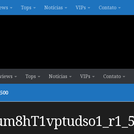
ews
Tops
Notícias
VIPs
Contato
views
Tops
Notícias
VIPs
Contato
500
um8hT1vptudso1_r1_