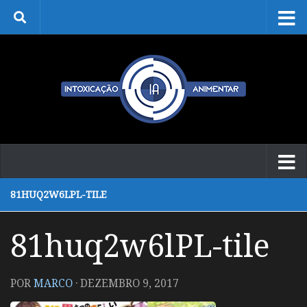
Skip to content
81HUQ2W6LPL-TILE
81huq2w6lPL-tile
POR
MARCO
·
DEZEMBRO 9, 2017