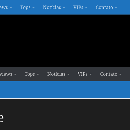
ews
Tops
Notícias
VIPs
Contato
views
Tops
Notícias
VIPs
Contato
e