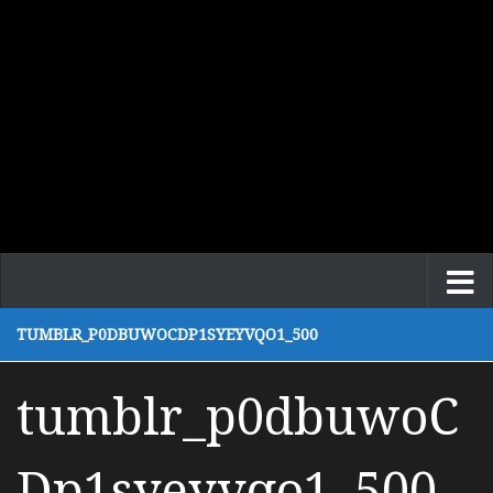
TUMBLR_P0DBUWOCDP1SYEYVQO1_500
tumblr_p0dbuwoC
Dp1syeyvqo1_500