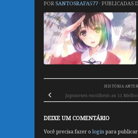
POR
SANTOSRAFA577
· PUBLICADAS
D
HISTÓRIA ANTE
Japoneses escolhem as 11 Melho
DEIXE UM COMENTÁRIO
Você precisa fazer o
login
para publicar