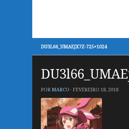
DU3L66_UMAEJX7Z-725×1024
DU3l66_UMAEj
POR
MARCO
·
FEVEREIRO 18, 2018