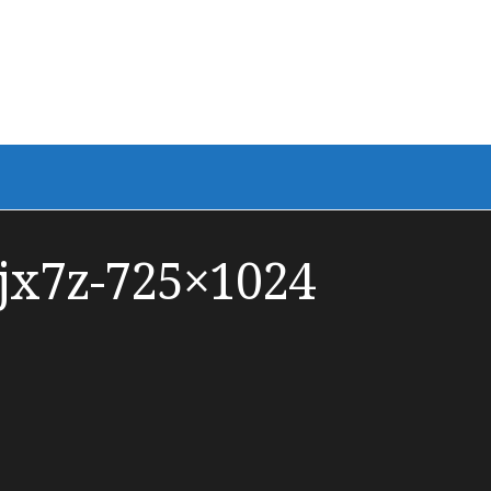
x7z-725×1024