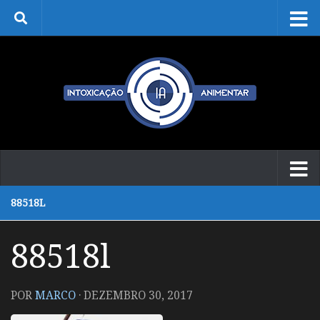
Skip to content
88518L
88518l
POR
MARCO
·
DEZEMBRO 30, 2017