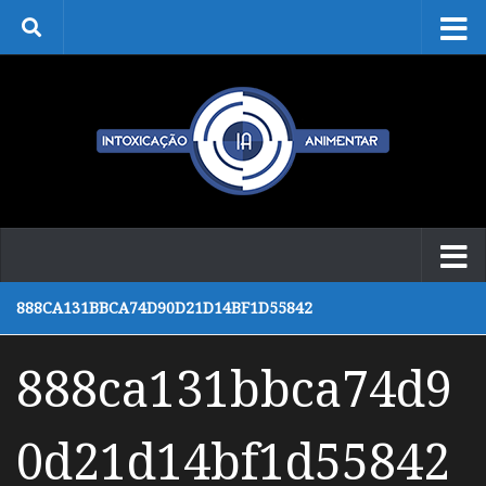
Skip to content
888CA131BBCA74D90D21D14BF1D55842
888ca131bbca74d9
0d21d14bf1d55842