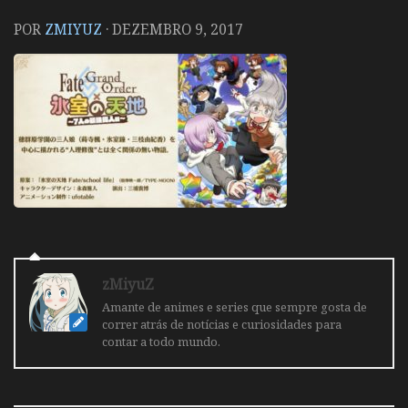
POR
ZMIYUZ
·
DEZEMBRO 9, 2017
zMiyuZ
Amante de animes e series que sempre gosta de
correr atrás de notícias e curiosidades para
contar a todo mundo.