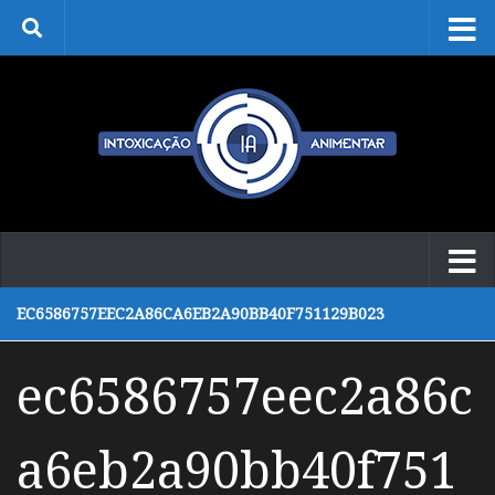
Skip to content
EC6586757EEC2A86CA6EB2A90BB40F751129B023
ec6586757eec2a86c
a6eb2a90bb40f751