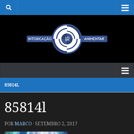
Skip to content
85814L
85814l
POR
MARCO
·
SETEMBRO 2, 2017