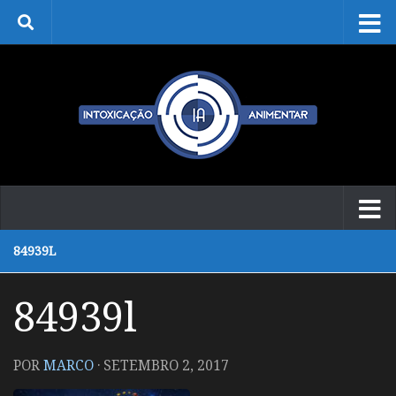
Skip to content
84939L
84939l
POR
MARCO
·
SETEMBRO 2, 2017