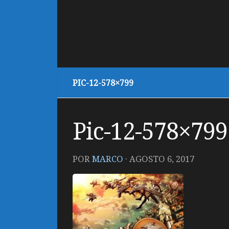
PIC-12-578×799
Pic-12-578×799
POR
MARCO
·
AGOSTO 6, 2017