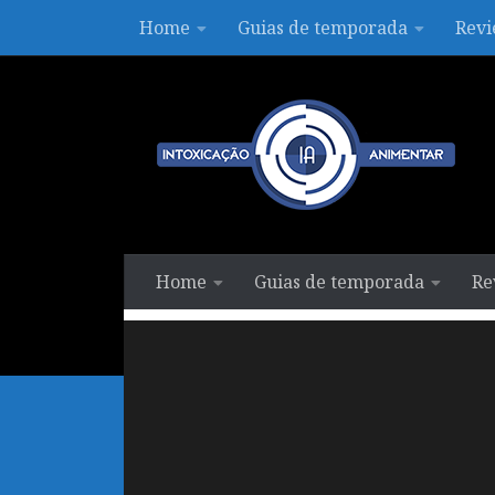
Home
Guias de temporada
Revi
Skip to content
Home
Guias de temporada
Re