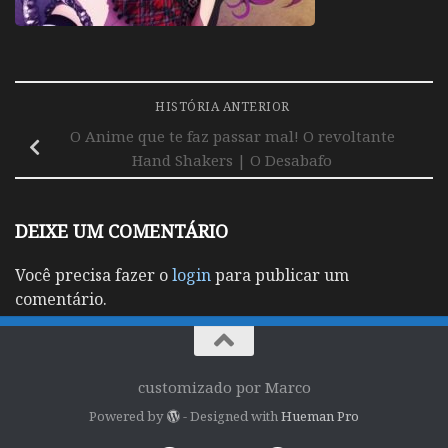
HISTÓRIA ANTERIOR
O Anime que te faz passar mal! O revoltante
Hand Shakers | O Desabafo
DEIXE UM COMENTÁRIO
Você precisa fazer o
login
para publicar um
comentário.
customizado por Marco
Powered by
- Designed with
Hueman Pro