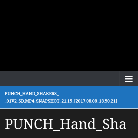
PUNCH_HAND_SHAKERS_-
_01V2_SD.MP4_SNAPSHOT_21.15_[2017.08.08_18.50.21]
PUNCH_Hand_Sha