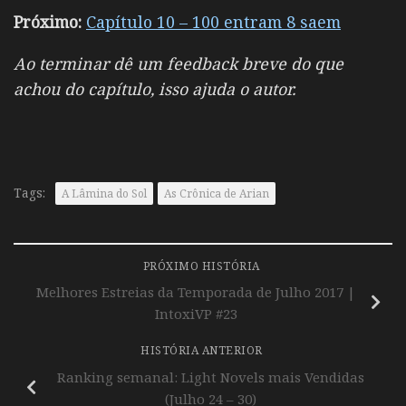
Próximo:
Capítulo 10 – 100 entram 8 saem
Ao terminar dê um feedback breve do que
achou do capítulo, isso ajuda o autor.
Tags:
A Lâmina do Sol
As Crônica de Arian
PRÓXIMO HISTÓRIA
Melhores Estreias da Temporada de Julho 2017 |
IntoxiVP #23
HISTÓRIA ANTERIOR
Ranking semanal: Light Novels mais Vendidas
(Julho 24 – 30)