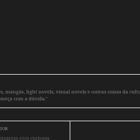
s, mangás, light novels, visual novels e outras coisas da cul
omeça com a dúvida."
RIOR
bizarras e/ou curiosas