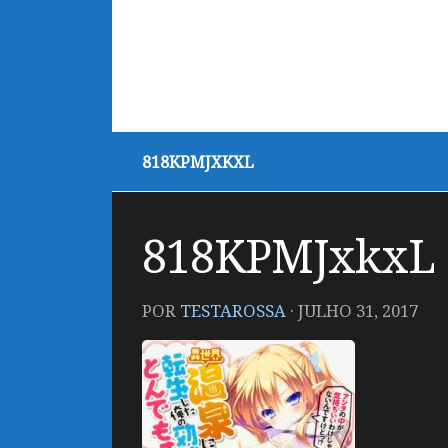
818KPMJXKXL
818KPMJxkxL
POR
TESTAROSSA
·
JULHO 31, 2017