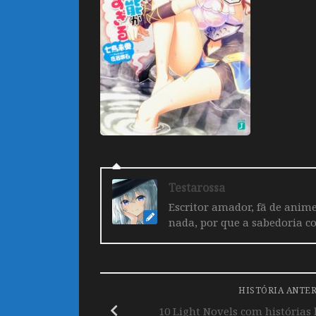
Testarossa
Escritor amador, fã de anime
nada, por que a sabedoria c
HISTÓRIA ANTE
10 Light Novels com histórias 