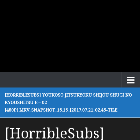
[HORRIBLESUBS] YOUKOSO JITSURYOKU SHIJOU SHUGI NO
KYOUSHITSU E – 02
[480P].MKV_SNAPSHOT_16.15_[2017.07.21_02.45-TILE
[HorribleSubs]