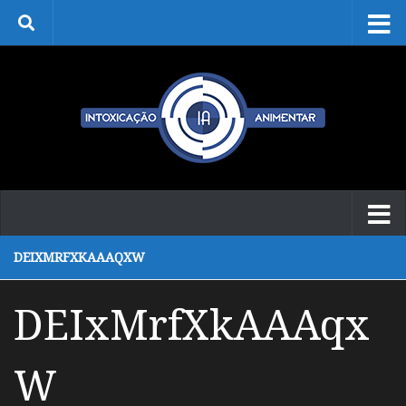
Skip to content
DEIXMRFXKAAAQXW
DEIxMrfXkAAAqx
W