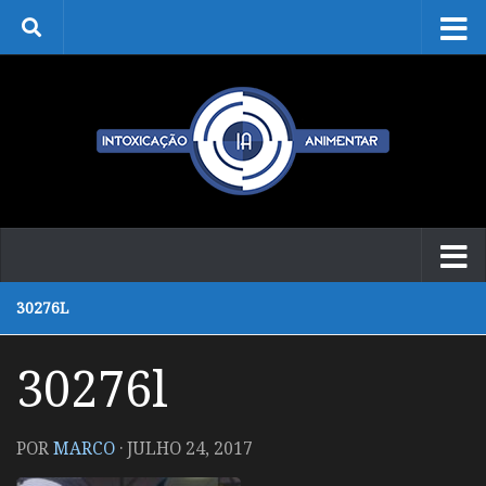
Skip to content
30276L
30276l
POR
MARCO
·
JULHO 24, 2017