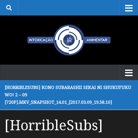
Skip to content
[HORRIBLESUBS] KONO SUBARASHII SEKAI NI SHUKUFUKU
WO! 2 – 09
[720P].MKV_SNAPSHOT_14.01_[2017.03.09_19.38.10]
[HorribleSubs]