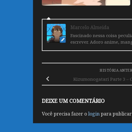
Marcelo Almeida
Fascinado nessa coisa pecul
escrever. Adoro anime, mang
HISTÓRIA ANTE
Kizumonogatari Parte 3 – C
DEIXE UM COMENTÁRIO
Você precisa fazer o
login
para publicar