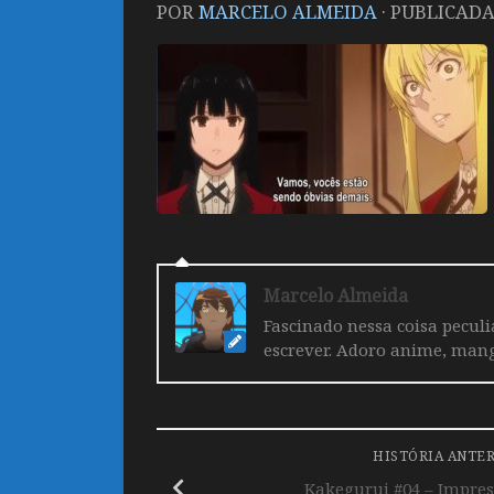
POR
MARCELO ALMEIDA
· PUBLICAD
Marcelo Almeida
Fascinado nessa coisa pecul
escrever. Adoro anime, mang
HISTÓRIA ANTE
Kakegurui #04 – Impre