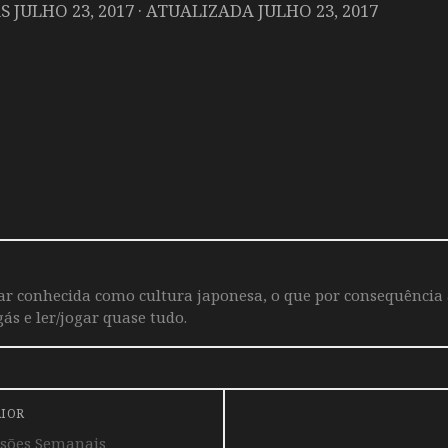
AS
JULHO 23, 2017
· ATUALIZADA
JULHO 23, 2017
iar conhecida como cultura japonesa, o que por consequência
ás e ler/jogar quase tudo.
RIOR
ssões Semanais