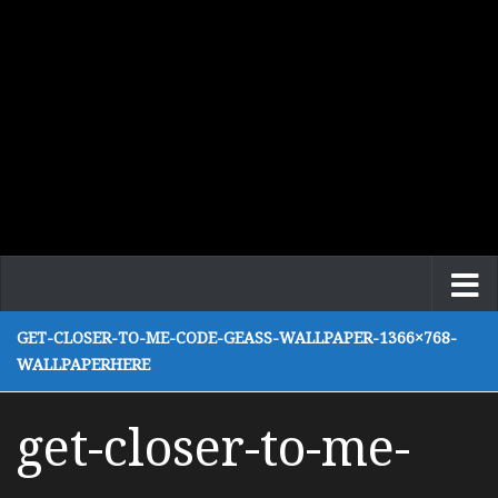
GET-CLOSER-TO-ME-CODE-GEASS-WALLPAPER-1366×768-
WALLPAPERHERE
get-closer-to-me-