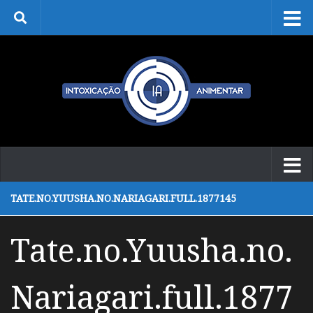
Skip to content
TATE.NO.YUUSHA.NO.NARIAGARI.FULL.1877145
Tate.no.Yuusha.no.
Nariagari.full.1877