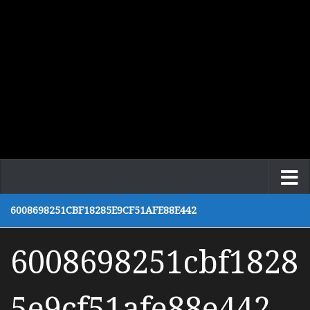
6008698251CBF18285E9CF51AFE88E442
6008698251cbf1828
5e9cf51afe88e442