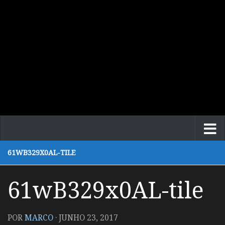
61WB329X0AL-TILE
61wB329x0AL-tile
POR
MARCO
·
JUNHO 23, 2017