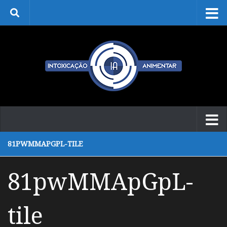
Skip to content
81PWMMAPGPL-TILE
81pwMMApGpL-
tile