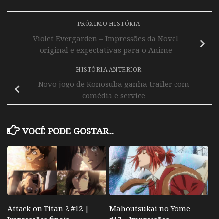
PRÓXIMO HISTÓRIA
Violet Evergarden – Impressões da Novel
original e expectativas para o Anime
HISTÓRIA ANTERIOR
Novo jogo de Konosuba ganha trailer com
comédia e service
VOCÊ PODE GOSTAR...
Attack on Titan 2 #12 |
Mahoutsukai no Yome