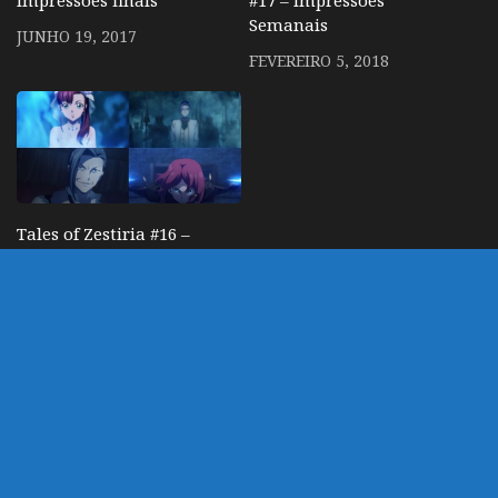
Impressões finais
#17 – Impressões
Semanais
JUNHO 19, 2017
FEVEREIRO 5, 2018
Tales of Zestiria #16 –
Impressões Semanais
JANEIRO 31, 2017
DEIXE UM COMENTÁRIO
Você precisa fazer o
login
para publicar um
comentário.