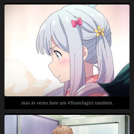
mas às vezes bate um #TeamSagiri também.