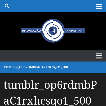
Skip to content
TUMBLR_OP6RDMBPAC1RXHCSQO1_500
tumblr_op6rdmbP
aC1rxhcsqo1_500