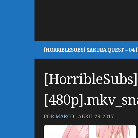
[HORRIBLESUBS] SAKURA QUEST – 04 [4
[HorribleSubs]
[480p].mkv_sna
POR
MARCO
·
ABRIL 29, 2017