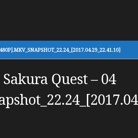
80P].MKV_SNAPSHOT_22.24_[2017.04.29_22.41.10]
 Sakura Quest – 04
pshot_22.24_[2017.04