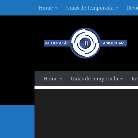
Home
Guias de temporada
Revi
Skip to content
Home
Guias de temporada
Re