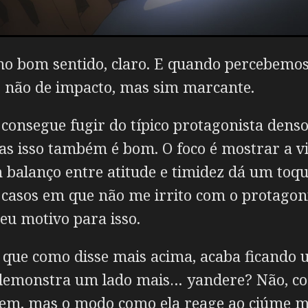
, no bom sentido, claro. E quando percebem
 não de impacto, mas sim marcante.
consegue fugir do típico protagonista denso
s isso também é bom. O foco é mostrar a vi
 balanço entre atitude e timidez dá um toqu
s casos em que não me irrito com o protago
eu motivo para isso.
, que como disse mais acima, acaba ficand
e demonstra um lado mais… yandere? Não, c
gem, mas o modo como ela reage ao ciúme m