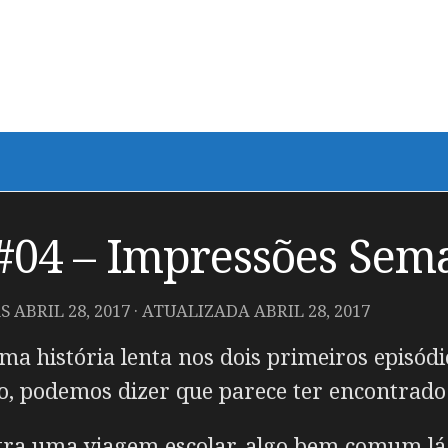
 #04 – Impressões Sem
AS
ABRIL 28, 2017
· ATUALIZADA
ABRIL 28, 2017
a história lenta nos dois primeiros episódi
rto, podemos dizer que parece ter encontrad
ra uma viagem escolar, algo bem comum lá 