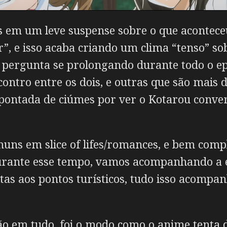
s em um leve suspense sobre o que aconteceu
”, e isso acaba criando um clima “tenso” sob
a pergunta se prolongando durante todo o e
ontro entre os dois, e outras que são mais d
ontada de ciúmes por ver o Kotarou conv
uns em slice of lifes/romances, e bem comp
urante esse tempo, vamos acompanhando a e
sitas aos pontos turísticos, tudo isso acomp
 em tudo, foi o modo como o anime tenta d