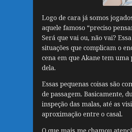
Logo de cara já somos jogado
aquele famoso “preciso pensar
Será que vai ou, não vai? Ess
situações que complicam o enc
cena em que Akane tem uma p
dela.
Essas pequenas coisas são com
de passagem. Basicamente, d
inspeção das malas, até as vi
aproximação entre o casal.
O que mais me chamou atenção