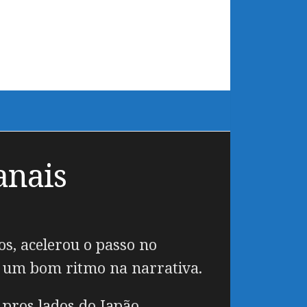
anais
os, acelerou o passo no
o um bom ritmo na narrativa.
pros lados do Japão.