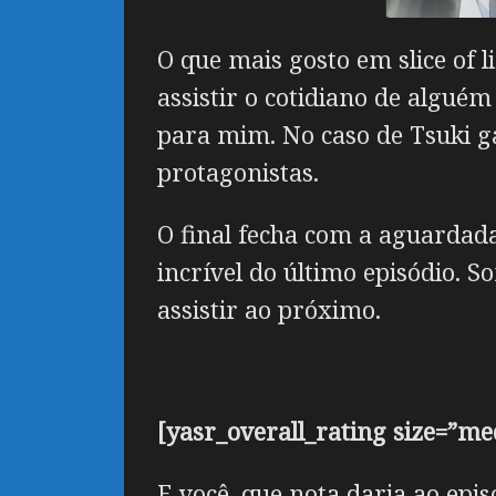
O que mais gosto em slice of 
assistir o cotidiano de algué
para mim. No caso de Tsuki ga
protagonistas.
O final fecha com a aguardada
incrível do último episódio. 
assistir ao próximo.
[yasr_overall_rating size=”m
E você, que nota daria ao epis