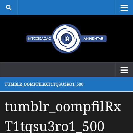
Skip to content
TUMBLR_OOMPFILRXT1TQSU3RO1_500
tumblr_oompfilRx
T1tqsu3ro1_500