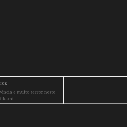
RIOR
vência e muito terror neste
 Mikami