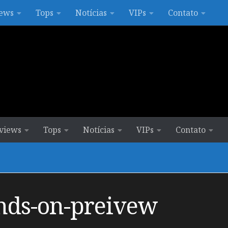
ews
Tops
Notícias
VIPs
Contato
views
Tops
Notícias
VIPs
Contato
ands-on-preivew