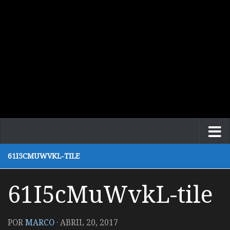
61I5CMUWVKL-TILE
61I5cMuWvkL-tile
POR
MARCO
·
ABRIL 20, 2017