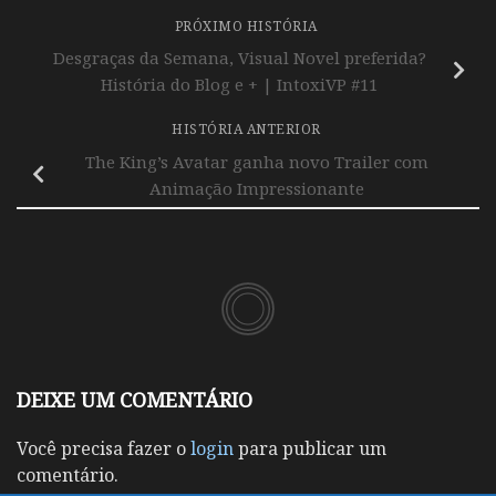
PRÓXIMO HISTÓRIA
Desgraças da Semana, Visual Novel preferida?
História do Blog e + | IntoxiVP #11
HISTÓRIA ANTERIOR
The King’s Avatar ganha novo Trailer com
Animação Impressionante
DEIXE UM COMENTÁRIO
Você precisa fazer o
login
para publicar um
comentário.